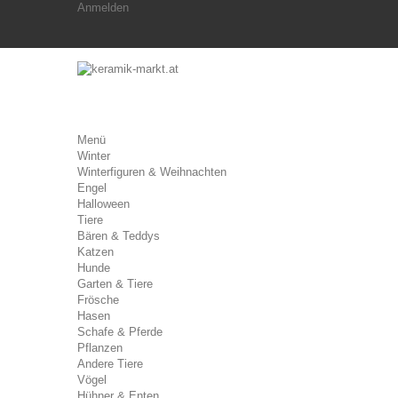
Anmelden
Menü
Winter
Winterfiguren & Weihnachten
Engel
Halloween
Tiere
Bären & Teddys
Katzen
Hunde
Garten & Tiere
Frösche
Hasen
Schafe & Pferde
Pflanzen
Andere Tiere
Vögel
Hühner & Enten