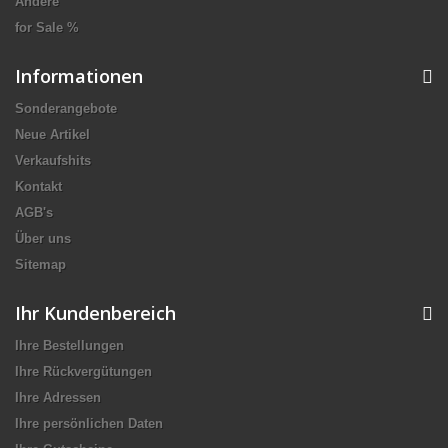
Andere
for Sale %
Informationen
Sonderangebote
Neue Artikel
Verkaufshits
Kontakt
AGB's
Über uns
Sitemap
Ihr Kundenbereich
Ihre Bestellungen
Ihre Rückvergütungen
Ihre Adressen
Ihre persönlichen Daten