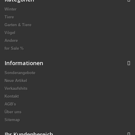
Winter
Tiere
Garten & Tiere
Vögel
Andere
for Sale %
Informationen
Sonderangebote
Neue Artikel
Verkaufshits
Kontakt
AGB's
Über uns
Sitemap
Ihr Kundenbereich